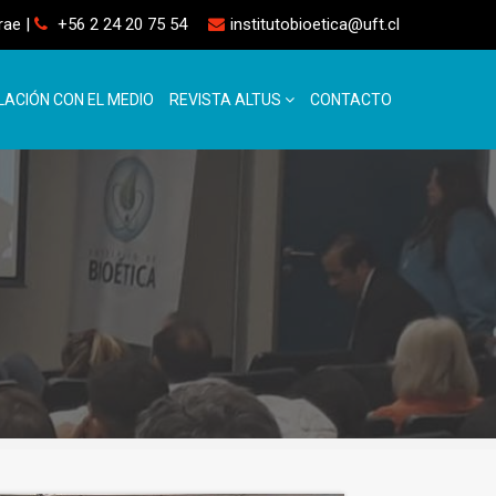
rrae
|
+56 2 24 20 75 54
institutobioetica@uft.cl
LACIÓN CON EL MEDIO
REVISTA ALTUS
CONTACTO