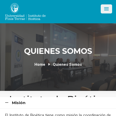
Skip
to
content
QUIENES SOMOS
Home
Quienes Somos
Instituto de Bioética
Misión
El Instituto de Bioética tiene como misión la coordinación de