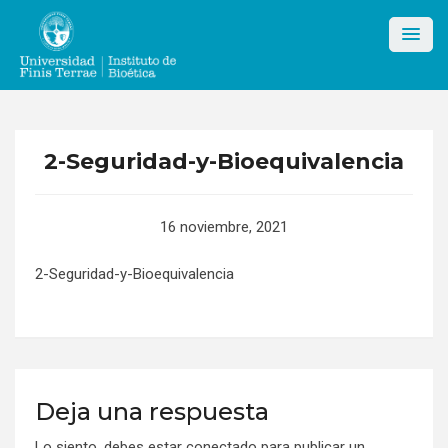
Skip
to
content
2-Seguridad-y-Bioequivalencia
16 noviembre, 2021
2-Seguridad-y-Bioequivalencia
Deja una respuesta
Lo siento, debes estar
conectado
para publicar un