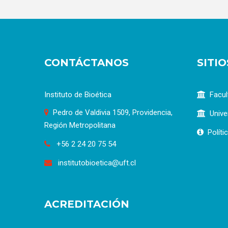
CONTÁCTANOS
SITI
Instituto de Bioética
Facul
Pedro de Valdivia 1509, Providencia,
Unive
Región Metropolitana
Políti
+56 2 24 20 75 54
institutobioetica@uft.cl
ACREDITACIÓN