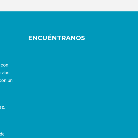
ENCUÉNTRANOS
a con
ovías.
con un
ez.
 de