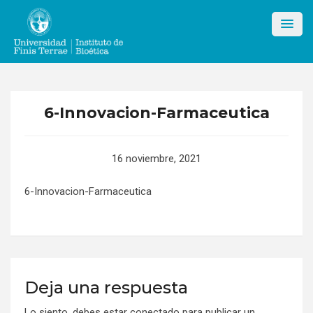
Skip
to
content
6-Innovacion-Farmaceutica
16 noviembre, 2021
6-Innovacion-Farmaceutica
Deja una respuesta
Lo siento, debes estar
conectado
para publicar un