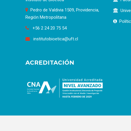
Pedro de Valdivia 1509, Providencia,
Unive
Región Metropolitana
Políti
+56 2 24 20 75 54
institutobioetica@uft.cl
ACREDITACIÓN