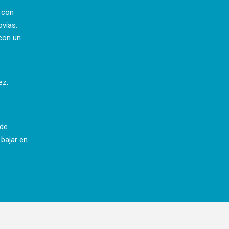
a con
ovías.
con un
ez.
 de
 bajar en