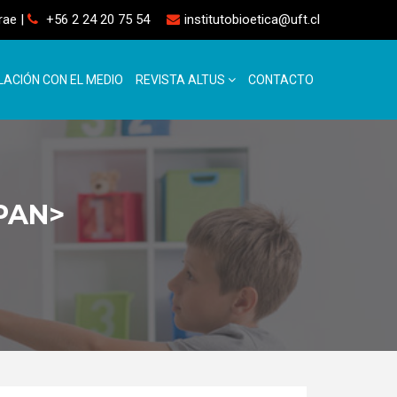
rrae
|
+56 2 24 20 75 54
institutobioetica@uft.cl
LACIÓN CON EL MEDIO
REVISTA ALTUS
CONTACTO
PAN>