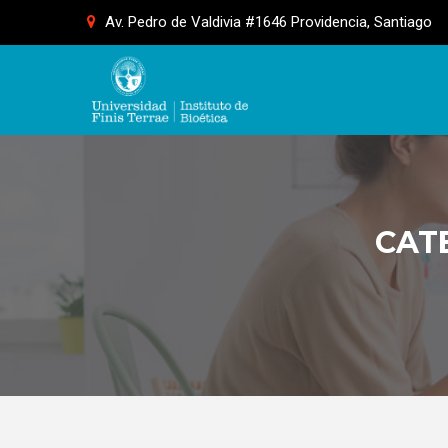
Skip
Av. Pedro de Valdivia #1646 Providencia, Santiago
to
content
CAT