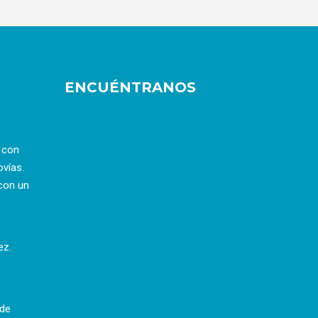
ENCUÉNTRANOS
a con
ovías.
con un
ez.
 de