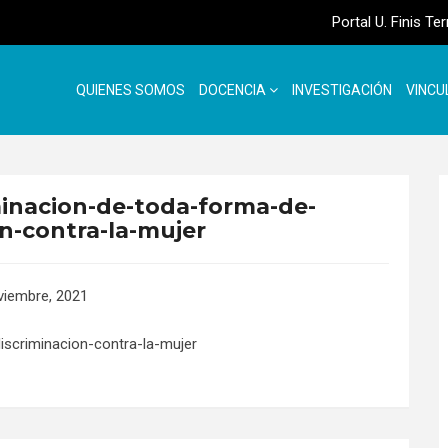
Portal U. Finis Te
QUIENES SOMOS
DOCENCIA
INVESTIGACIÓN
VINCU
minacion-de-toda-forma-de-
n-contra-la-mujer
viembre, 2021
iscriminacion-contra-la-mujer