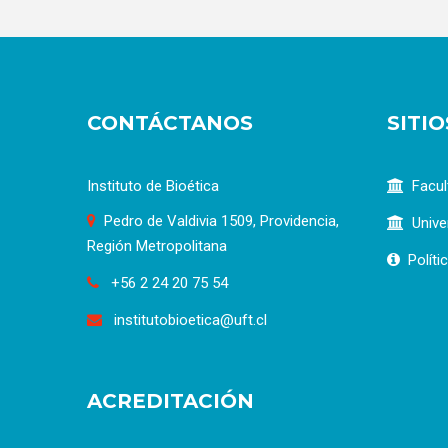
CONTÁCTANOS
SITI
Instituto de Bioética
Facul
Pedro de Valdivia 1509, Providencia,
Unive
Región Metropolitana
Políti
+56 2 24 20 75 54
institutobioetica@uft.cl
ACREDITACIÓN