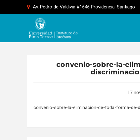
Skip
Av. Pedro de Valdivia #1646 Providencia, Santiago
to
content
convenio-sobre-la-eli
discriminacio
17 no
convenio-sobre-la-eliminacion-de-toda-forma-de-d