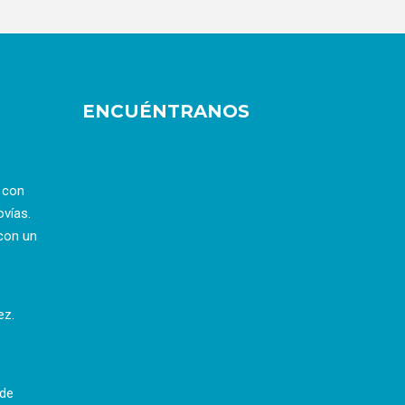
ENCUÉNTRANOS
a con
ovías.
con un
ez.
 de