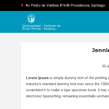
Skip
Av. Pedro de Valdivia #1646 Providencia, Santiago
to
content
Jenni
30 a
Lorem Ipsum
is simply dummy text of the printing 
industry’s standard dummy text ever since the 1500
scrambled it to make a type specimen book. It has su
electronic typesetting, remaining essentially unchan