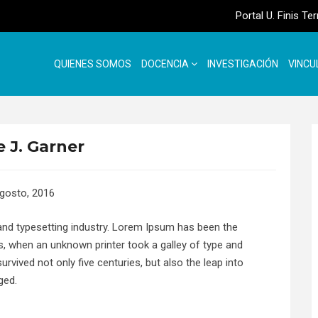
Portal U. Finis Te
QUIENES SOMOS
DOCENCIA
INVESTIGACIÓN
VINCU
e J. Garner
gosto, 2016
and typesetting industry. Lorem Ipsum has been the
s, when an unknown printer took a galley of type and
rvived not only five centuries, but also the leap into
ged.