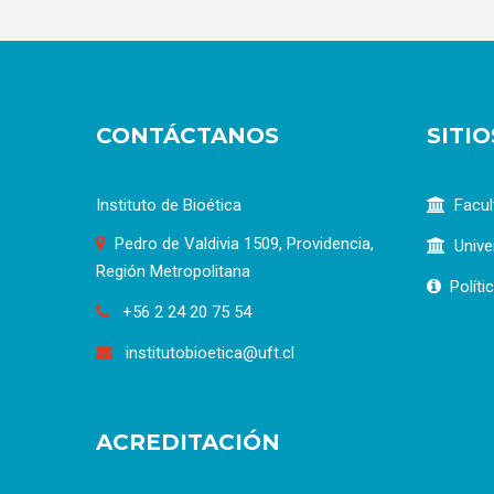
CONTÁCTANOS
SITI
Instituto de Bioética
Facul
Pedro de Valdivia 1509, Providencia,
Unive
Región Metropolitana
Políti
+56 2 24 20 75 54
institutobioetica@uft.cl
ACREDITACIÓN