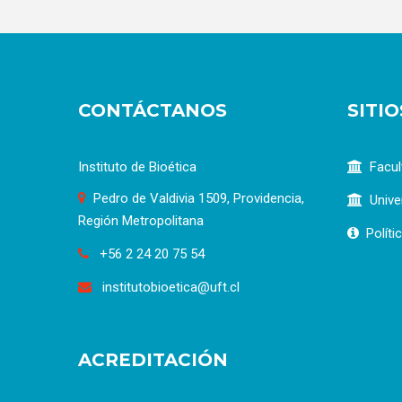
CONTÁCTANOS
SITI
Instituto de Bioética
Facul
Pedro de Valdivia 1509, Providencia,
Unive
Región Metropolitana
Políti
+56 2 24 20 75 54
institutobioetica@uft.cl
ACREDITACIÓN