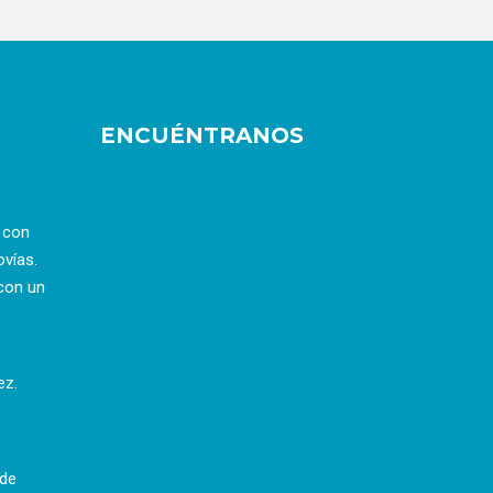
ENCUÉNTRANOS
a con
ovías.
con un
ez.
 de