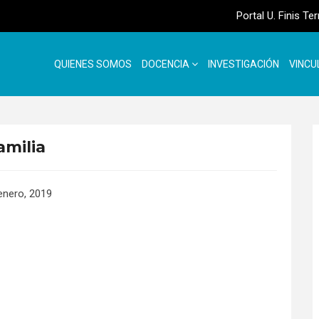
Portal U. Finis Te
QUIENES SOMOS
DOCENCIA
INVESTIGACIÓN
VINCU
amilia
enero, 2019