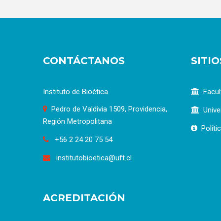
CONTÁCTANOS
SITI
Instituto de Bioética
Facul
Pedro de Valdivia 1509, Providencia,
Unive
Región Metropolitana
Políti
+56 2 24 20 75 54
institutobioetica@uft.cl
ACREDITACIÓN