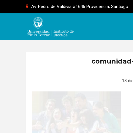
Skip
Av. Pedro de Valdivia #1646 Providencia, Santiago
to
content
comunidad-
18 di