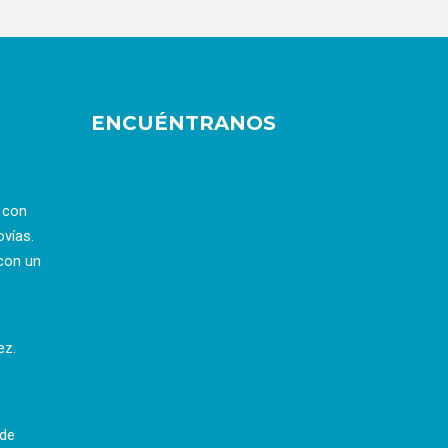
ENCUÉNTRANOS
a con
ovías.
con un
ez.
 de