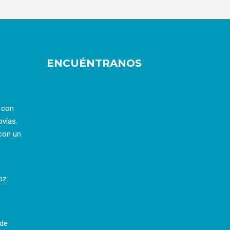
ENCUÉNTRANOS
a con
ovías.
con un
ez.
 de