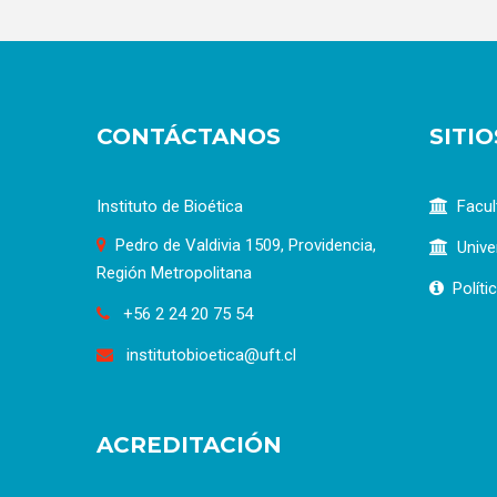
CONTÁCTANOS
SITI
Instituto de Bioética
Facul
Pedro de Valdivia 1509, Providencia,
Unive
Región Metropolitana
Políti
+56 2 24 20 75 54
institutobioetica@uft.cl
ACREDITACIÓN