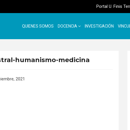
Portal U. Finis Te
QUIENES SOMOS
DOCENCIA
INVESTIGACIÓN
VINCU
istral-humanismo-medicina
ciembre, 2021