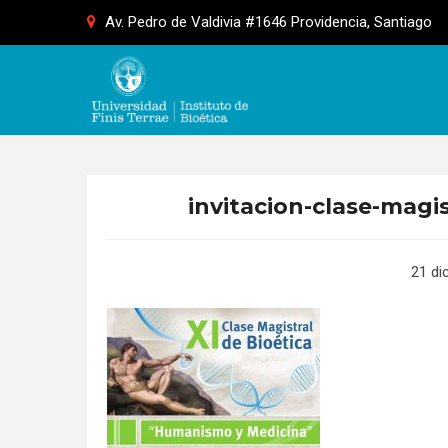
Skip
Av. Pedro de Valdivia #1646 Providencia, Santiago
to
content
invitacion-clase-mag
21 di