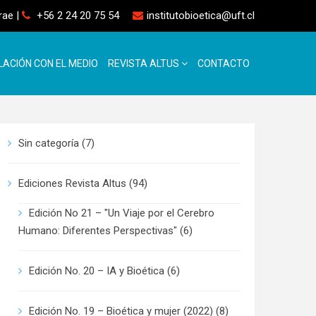
rrae
|
+56 2 24 20 75 54
institutobioetica@uft.cl
LACIÓN CON EL MEDIO
REVISTA ALTUS
CONTACTO
Sin categoría
(7)
Ediciones Revista Altus
(94)
Edición No 21 – "Un Viaje por el Cerebro
Humano: Diferentes Perspectivas"
(6)
Edición No. 20 – IA y Bioética
(6)
Edición No. 19 – Bioética y mujer (2022)
(8)