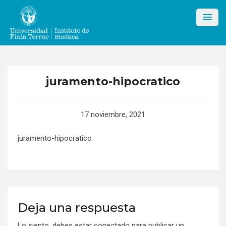
Skip
to
content
juramento-hipocratico
17 noviembre, 2021
juramento-hipocratico
Deja una respuesta
Lo siento, debes estar
conectado
para publicar un