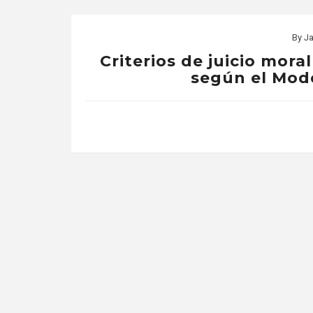
By
Ja
Criterios de juicio mora
según el Mode