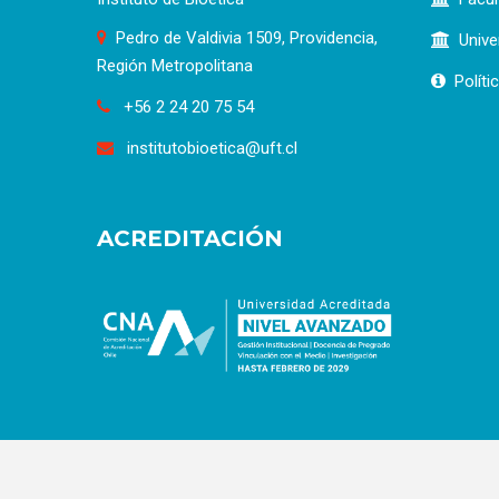
Pedro de Valdivia 1509, Providencia,
Unive
Región Metropolitana
Políti
+56 2 24 20 75 54
institutobioetica@uft.cl
ACREDITACIÓN