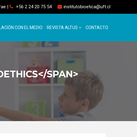
rrae
|
+56 2 24 20 75 54
institutobioetica@uft.cl
LACIÓN CON EL MEDIO
REVISTA ALTUS
CONTACTO
OETHICS</SPAN>