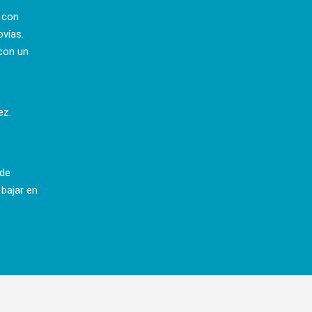
a con
ovías.
con un
ez.
 de
 bajar en