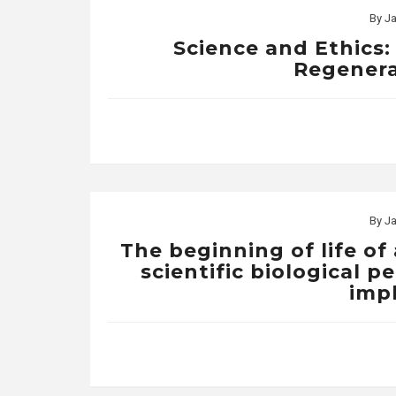
By
Ja
Science and Ethics:
Regenera
By
Ja
The beginning of life o
scientific biological p
impl