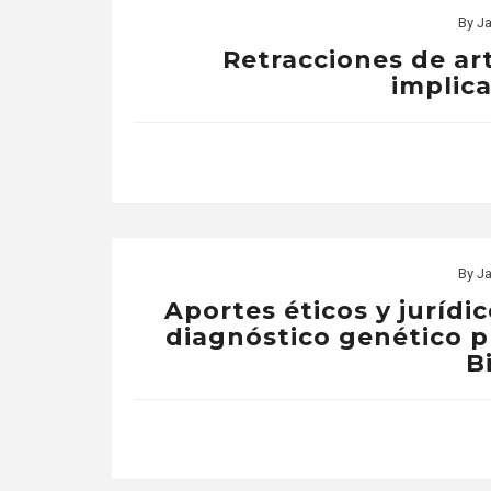
By
Ja
Retracciones de ar
implica
By
Ja
Aportes éticos y jurídic
diagnóstico genético p
B