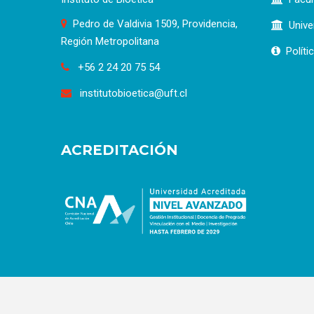
Pedro de Valdivia 1509, Providencia,
Unive
Región Metropolitana
Políti
+56 2 24 20 75 54
institutobioetica@uft.cl
ACREDITACIÓN