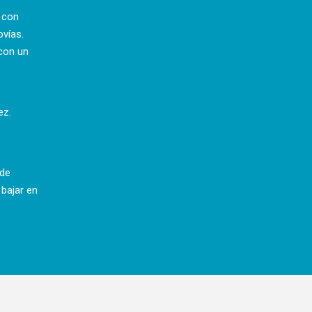
a con
ovías.
con un
ez.
 de
 bajar en