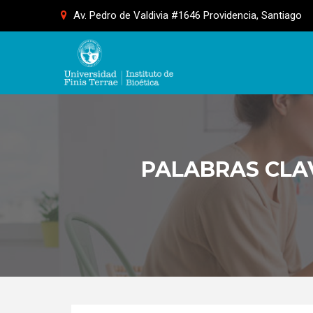
Skip
Av. Pedro de Valdivia #1646 Providencia, Santiago
to
content
PALABRAS CLAV