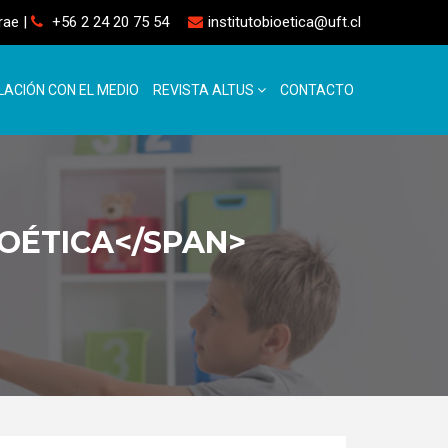
rrae
|
+56 2 24 20 75 54
institutobioetica@uft.cl
LACIÓN CON EL MEDIO
REVISTA ALTUS
CONTACTO
IOÉTICA</SPAN>