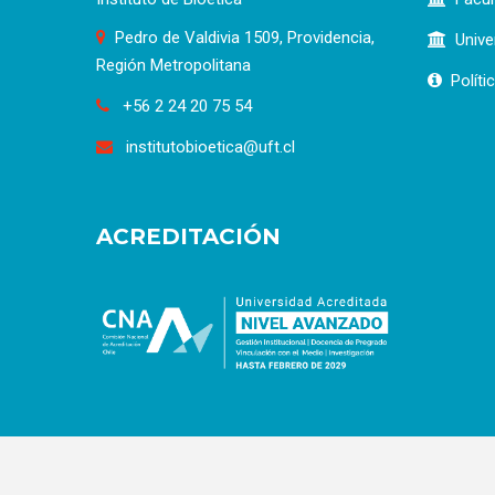
Pedro de Valdivia 1509, Providencia,
Unive
Región Metropolitana
Políti
+56 2 24 20 75 54
institutobioetica@uft.cl
ACREDITACIÓN