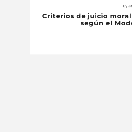
By
Ja
Criterios de juicio mora
según el Mode