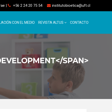
rrae
|
+56 2 24 20 75 54
institutobioetica@uft.cl
LACIÓN CON EL MEDIO
REVISTA ALTUS
CONTACTO
 DEVELOPMENT</SPAN>