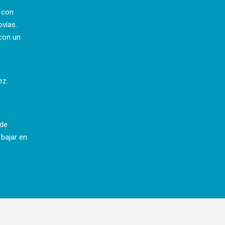
a con
ovías.
con un
ez.
 de
 bajar en