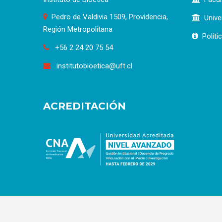
Pedro de Valdivia 1509, Providencia,
Unive
Región Metropolitana
Políti
+56 2 24 20 75 54
institutobioetica@uft.cl
ACREDITACIÓN