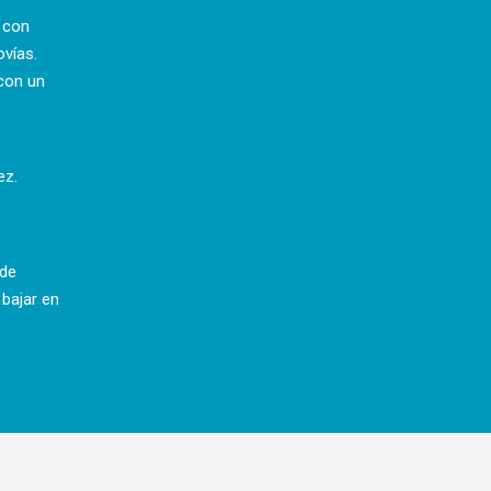
a con
ovías.
con un
ez.
 de
 bajar en