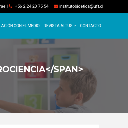
rrae
|
+56 2 24 20 75 54
institutobioetica@uft.cl
LACIÓN CON EL MEDIO
REVISTA ALTUS
CONTACTO
ROCIENCIA</SPAN>