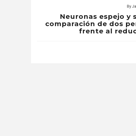
By
Ja
Neuronas espejo y 
comparación de dos per
frente al redu