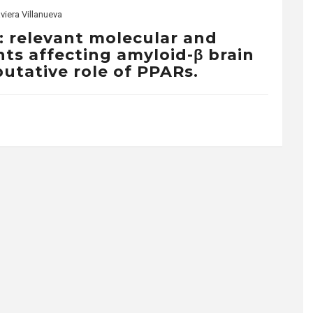
viera Villanueva
: relevant molecular and
ts affecting amyloid-β brain
utative role of PPARs.