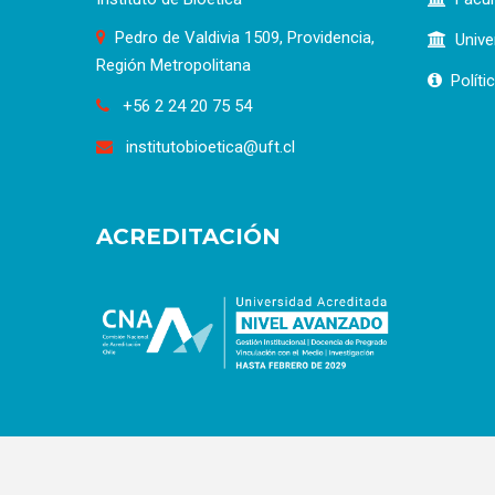
Pedro de Valdivia 1509, Providencia,
Unive
Región Metropolitana
Políti
+56 2 24 20 75 54
institutobioetica@uft.cl
ACREDITACIÓN