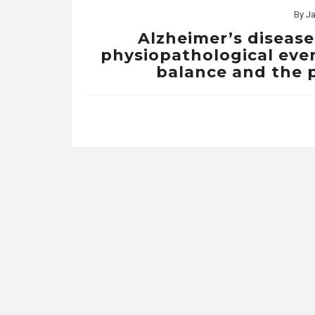
By
Ja
Alzheimer’s disease
physiopathological even
balance and the p