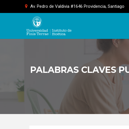
Skip
Av. Pedro de Valdivia #1646 Providencia, Santiago
to
content
PALABRAS CLAVES P