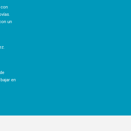
a con
ovías.
con un
ez.
 de
 bajar en