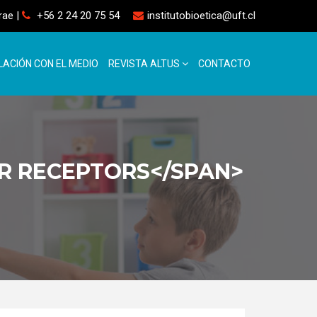
rrae
|
+56 2 24 20 75 54
institutobioetica@uft.cl
LACIÓN CON EL MEDIO
REVISTA ALTUS
CONTACTO
R RECEPTORS</SPAN>