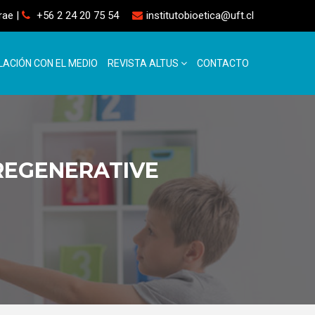
rrae
|
+56 2 24 20 75 54
institutobioetica@uft.cl
LACIÓN CON EL MEDIO
REVISTA ALTUS
CONTACTO
REGENERATIVE