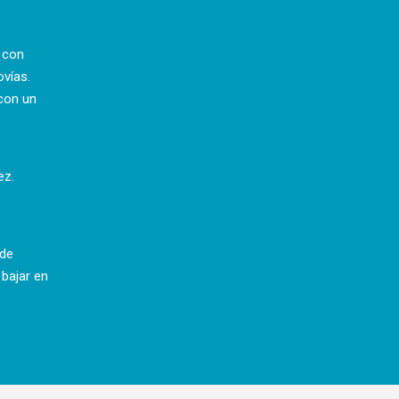
a con
ovías.
con un
ez.
 de
 bajar en