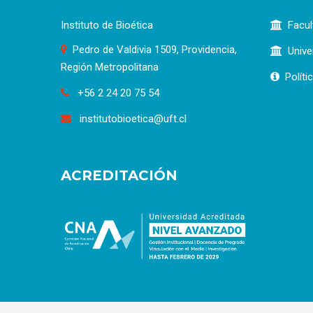
Instituto de Bioética
Facul
Pedro de Valdivia 1509, Providencia,
Unive
Región Metropolitana
Políti
+56 2 24 20 75 54
institutobioetica@uft.cl
ACREDITACIÓN