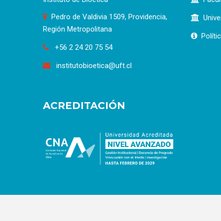
Pedro de Valdivia 1509, Providencia,
Unive
Región Metropolitana
Políti
+56 2 24 20 75 54
institutobioetica@uft.cl
ACREDITACIÓN