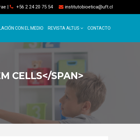
rrae
|
+56 2 24 20 75 54
institutobioetica@uft.cl
LACIÓN CON EL MEDIO
REVISTA ALTUS
CONTACTO
EM CELLS</SPAN>