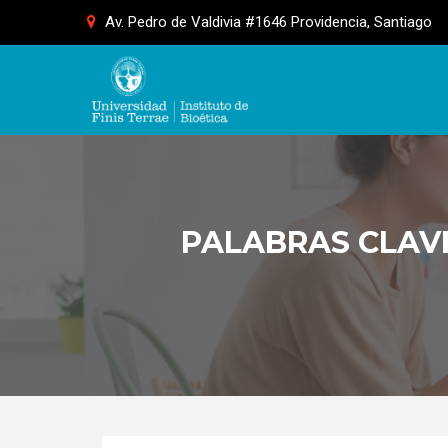
Skip
Av. Pedro de Valdivia #1646 Providencia, Santiago
to
content
PALABRAS CLAVE