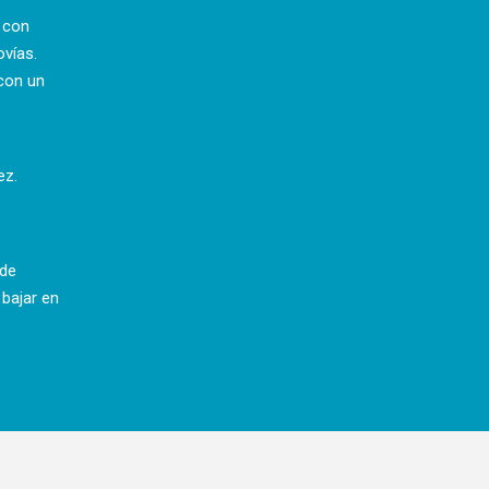
a con
ovías.
con un
ez.
 de
 bajar en