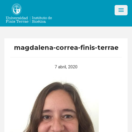
Skip
to
content
magdalena-correa-finis-terrae
7 abril, 2020