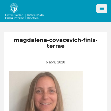
Skip
to
content
magdalena-covacevich-finis-
terrae
6 abril, 2020