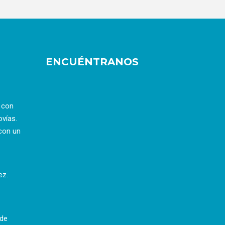
ENCUÉNTRANOS
a con
ovías.
con un
ez.
 de