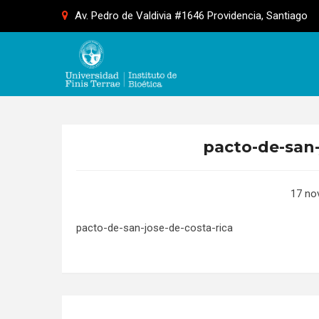
Skip
Av. Pedro de Valdivia #1646 Providencia, Santiago
to
content
pacto-de-san-
17 no
pacto-de-san-jose-de-costa-rica