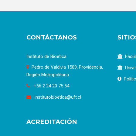
CONTÁCTANOS
SITI
Instituto de Bioética
Facul
Pedro de Valdivia 1509, Providencia,
Unive
Región Metropolitana
Políti
+56 2 24 20 75 54
institutobioetica@uft.cl
ACREDITACIÓN