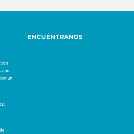
ENCUÉNTRANOS
a con
ovías.
con un
ez.
 de