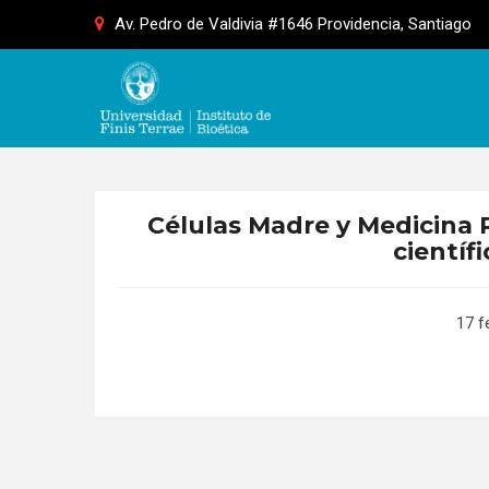
Skip
Av. Pedro de Valdivia #1646 Providencia, Santiago
to
content
Células Madre y Medicina 
científi
17 f