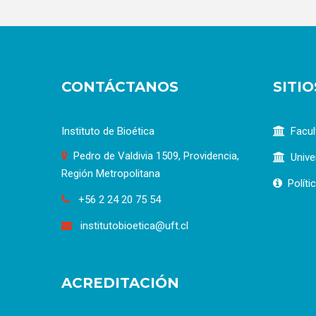
CONTÁCTANOS
SITI
Instituto de Bioética
Facul
Pedro de Valdivia 1509, Providencia,
Unive
Región Metropolitana
Políti
+56 2 24 20 75 54
institutobioetica@uft.cl
ACREDITACIÓN