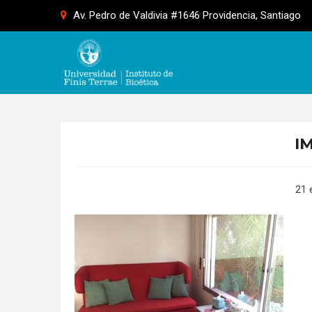
Skip
Av. Pedro de Valdivia #1646 Providencia, Santiago
to
content
IM
21 