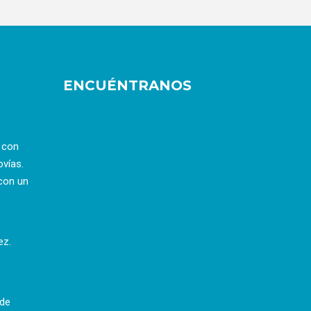
ENCUÉNTRANOS
a con
ovías.
con un
ez.
 de