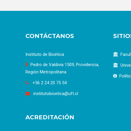
CONTÁCTANOS
SITI
Instituto de Bioética
Facul
Pedro de Valdivia 1509, Providencia,
Unive
Región Metropolitana
Políti
+56 2 24 20 75 54
institutobioetica@uft.cl
ACREDITACIÓN