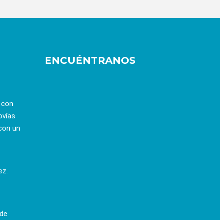
ENCUÉNTRANOS
a con
ovías.
con un
ez.
 de