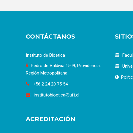
CONTÁCTANOS
SITI
Instituto de Bioética
Facul
Pedro de Valdivia 1509, Providencia,
Unive
Región Metropolitana
Políti
+56 2 24 20 75 54
institutobioetica@uft.cl
ACREDITACIÓN