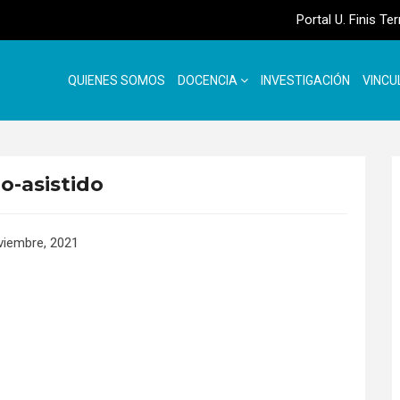
Portal U. Finis Te
QUIENES SOMOS
DOCENCIA
INVESTIGACIÓN
VINCU
do-asistido
viembre, 2021