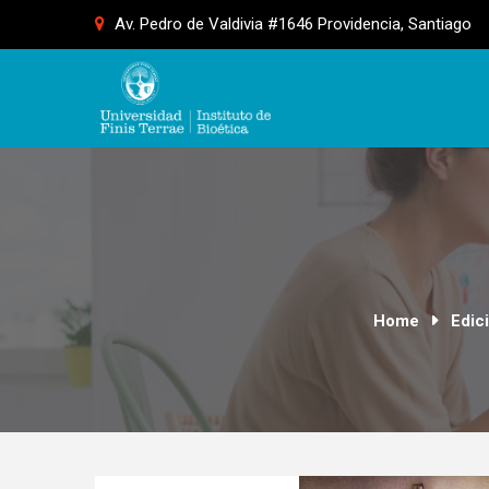
Skip
Av. Pedro de Valdivia #1646 Providencia, Santiago
to
content
Home
Edic