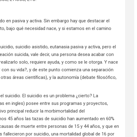
ado en pasiva y activa. Sin embargo hay que destacar el
epto, bajo qué necesidad nace, y si estamos en el camino
icidio, suicidio asistido, eutanasia pasiva y activa, pero el
eación suicida, vale decir, una persona desea acabar con
realizarlo solo, requiere ayuda, y como se le otorga. Y nace
r con su vida?, y de este punto comienza una separación
 otras áreas científicas), y la autonomía (debate filosófico,
suicidio. El suicidio es un problema ¿cierto? La
las en ingles) posee entre sus programas y proyectos,
vo principal reducir la morbimortalidad del
mos 45 años las tazas de suicidio han aumentado en 60%
 causas de muerte entre personas de 15 y 44 años, y que en
allecieron por suicidio, una mortalidad global de 16 por