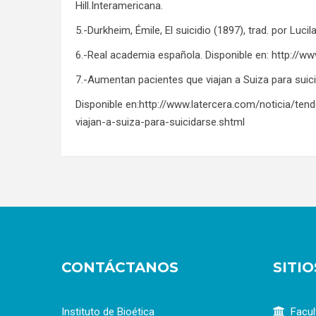
Hill.Interamericana.
5.-Durkheim, Émile, El suicidio (1897), trad. por Luci
6.-Real academia española. Disponible en:
http://ww
7.-Aumentan pacientes que viajan a Suiza para suicid
Disponible en:
http://www.latercera.com/noticia/te
viajan-a-suiza-para-suicidarse.shtml
CONTÁCTANOS
SITI
Instituto de Bioética
Facul