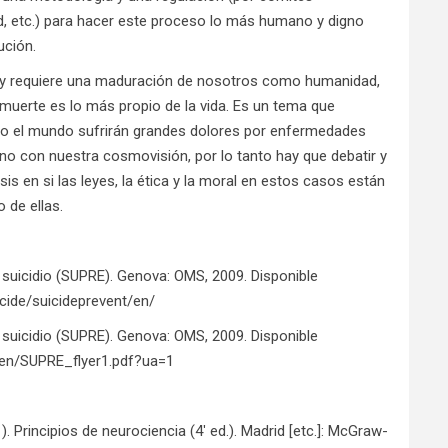
lud, etc.) para hacer este proceso lo más humano y digno
ución.
se y requiere una maduración de nosotros como humanidad,
 muerte es lo más propio de la vida. Es un tema que
do el mundo sufrirán grandes dolores por enfermedades
no con nuestra cosmovisión, por lo tanto hay que debatir y
is en si las leyes, la ética y la moral en estos casos están
 de ellas.
l suicidio (SUPRE). Genova: OMS, 2009. Disponible
cide/suicideprevent/en/
l suicidio (SUPRE). Genova: OMS, 2009. Disponible
en/SUPRE_flyer1.pdf?ua=1
01). Principios de neurociencia (4ʹ ed.). Madrid [etc.]: McGraw-