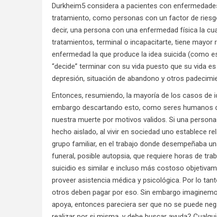
Durkheim5 considera a pacientes con enfermedades 
tratamiento, como personas con un factor de riesgo
decir, una persona con una enfermedad física la cua
tratamientos, terminal o incapacitarte, tiene mayor
enfermedad la que produce la idea suicida (como e
“decide” terminar con su vida puesto que su vida es
depresión, situación de abandono y otros padecimie
Entonces, resumiendo, la mayoría de los casos de i
embargo descartando esto, como seres humanos dot
nuestra muerte por motivos validos. Si una persona
hecho aislado, al vivir en sociedad uno establece re
grupo familiar, en el trabajo donde desempeñaba un
funeral, posible autopsia, que requiere horas de trab
suicidio es similar e incluso más costoso objetiva
proveer asistencia médica y psicológica. Por lo tant
otros deben pagar por eso. Sin embargo imaginemos q
apoya, entonces pareciera ser que no se puede neg
realizar por si misma, y debe buscar ayuda? Cualqu