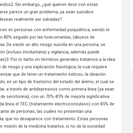
ndos2. Sin embargo, ¿qué quieren decir con estas
darse parece un gran problema, ya sean suicidios
 desean realmente ser salvadas?
cen en personas con enfermedad psiquiátrica, siendo el
un 80% seguido por las toxicomanías, (abusos de
a. De existir un alto riesgo suicida en una persona, se
ón (incluso involuntaria) y vigilancia, además puede
s)3. Por lo tanto en términos generales tratamos a la idea
e riesgo y una explicación fisiológica, la cual requiere
pensar que de tener un tratamiento exitoso, la ideación
o, es un tipo de trastorno del estado del ánimo, el cual se
lar, a través de antidepresivos como primera línea (ya sean
ón de serotonina), con un 70%-85% de mejoría significativa
a línea el TEC (tratamiento electroconvulsivo) con 85% de
tante de personas, las cuales no presentan una
cida, que no desaparece con tratamiento. Estas personas
r misión de la medicina tratarlos, si no de la sociedad.