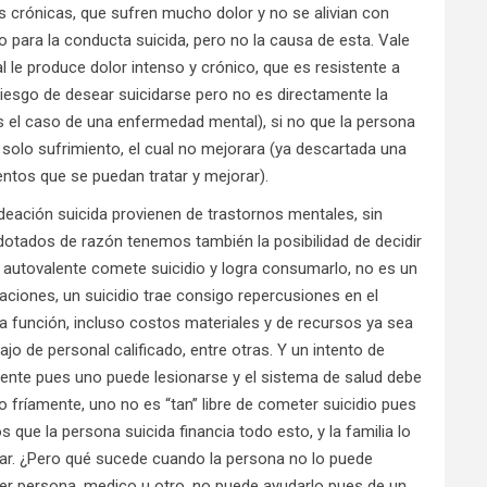
crónicas, que sufren mucho dolor y no se alivian con
 para la conducta suicida, pero no la causa de esta. Vale
l le produce dolor intenso y crónico, que es resistente a
 riesgo de desear suicidarse pero no es directamente la
s el caso de una enfermedad mental), si no que la persona
 solo sufrimiento, el cual no mejorara (ya descartada una
ntos que se puedan tratar y mejorar).
deación suicida provienen de trastornos mentales, sin
ados de razón tenemos también la posibilidad de decidir
 autovalente comete suicidio y logra consumarlo, no es un
laciones, un suicidio trae consigo repercusiones en el
a función, incluso costos materiales y de recursos ya sea
ajo de personal calificado, entre otras. Y un intento de
mente pues uno puede lesionarse y el sistema de salud debe
o fríamente, uno no es “tan” libre de cometer suicidio pues
ue la persona suicida financia todo esto, y la familia lo
ar. ¿Pero qué sucede cuando la persona no lo puede
ier persona, medico u otro, no puede ayudarlo pues de un