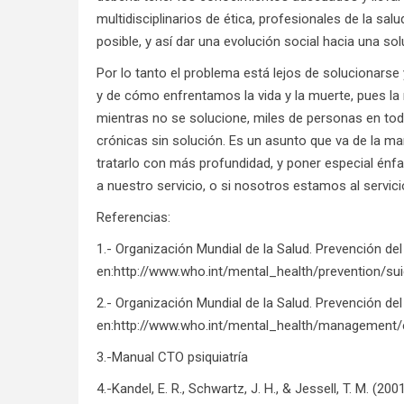
multidisciplinarios de ética, profesionales de la sa
posible, y así dar una evolución social hacia una sol
Por lo tanto el problema está lejos de solucionar
y de cómo enfrentamos la vida y la muerte, pues la
mientras no se solucione, miles de personas en to
crónicas sin solución. Es un asunto que va de la ma
tratarlo con más profundidad, y poner especial énfas
a nuestro servicio, o si nosotros estamos al servicio
Referencias:
1.- Organización Mundial de la Salud. Prevención de
en:
http://www.who.int/mental_health/prevention/sui
2.- Organización Mundial de la Salud. Prevención de
en:
http://www.who.int/mental_health/management/
3.-Manual CTO psiquiatría
4.-Kandel, E. R., Schwartz, J. H., & Jessell, T. M. (20