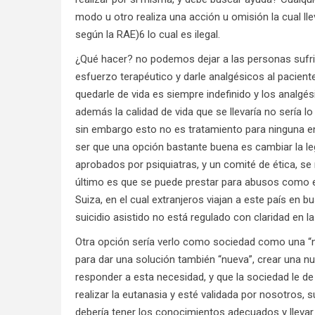
modo u otro realiza una acción u omisión la cual ll
según la RAE)6 lo cual es ilegal.
¿Qué hacer? no podemos dejar a las personas sufrie
esfuerzo terapéutico y darle analgésicos al pacien
quedarle de vida es siempre indefinido y los analgés
además la calidad de vida que se llevaría no sería l
sin embargo esto no es tratamiento para ninguna en
ser que una opción bastante buena es cambiar la le
aprobados por psiquiatras, y un comité de ética, se
último es que se puede prestar para abusos como e
Suiza, en el cual extranjeros viajan a este país en 
suicidio asistido no está regulado con claridad en la 
Otra opción sería verlo como sociedad como una “
para dar una solución también “nueva”, crear una 
responder a esta necesidad, y que la sociedad le de
realizar la eutanasia y esté validada por nosotros, 
debería tener los conocimientos adecuados y llevar