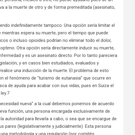
eva a la muerte de otro y de forma premeditada (asesinato,
ndo indefinidamente tampoco. Una opción sería limitar el
te mientras espera su muerte, pero el tiempo que puede
icos o incluso opioides podrían no eliminar todo el dolor,
o optimo. Otra opción sería directamente inducir su muerte,
fermedad y es un asesinato directo. Por lo tanto pareciera
gislación, y en casos bien estudiados, evaluados y
 realice una inducción de la muerte. El problema de esto
n el fenómeno de “turismo de eutanasia” que ocurre en
busca de ayuda para acabar con sus vidas, pues en Suiza el
ley.7
necesidad nueva” a la cual debemos ponernos de acuerdo
nueva función, una persona encargada exclusivamente de
 la autoridad para llevarla a cabo, o sea que se encargue de
sus pares (legislativamente y judicialmente). Esta persona
 una metodología y una regulación (por comités