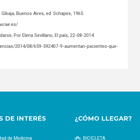
la Gibaja, Buenos Aires, ed. Schapire, 1965
w.rae.es/
arse, Por Elena Sevillano, El país, 22-08-2014.
ndencias/2014/08/659-592407-9-aumentan-pacientes-que-
OS DE INTERÉS
¿CÓMO LLEGAR?
tad de Medicina
BICICLETA