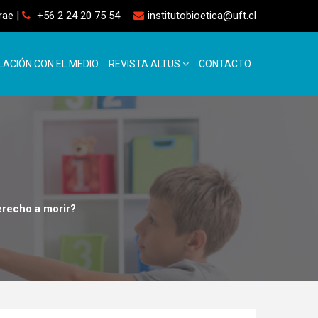
rrae
|
+56 2 24 20 75 54
institutobioetica@uft.cl
LACIÓN CON EL MEDIO
REVISTA ALTUS
CONTACTO
recho a morir?