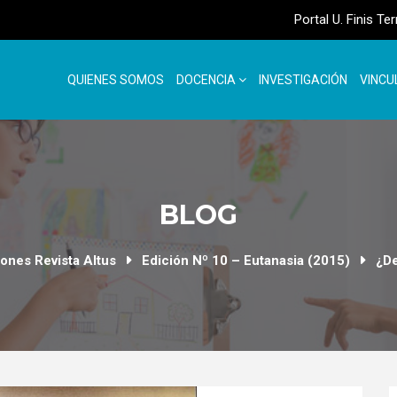
Portal U. Finis Te
QUIENES SOMOS
DOCENCIA
INVESTIGACIÓN
VINCU
BLOG
iones Revista Altus
Edición Nº 10 – Eutanasia (2015)
¿De