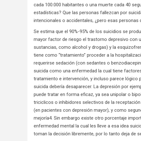
cada 100.000 habitantes o una muerte cada 40 segu
estadísticas? Que las personas fallezcan por suici
intencionales o accidentales, ¿pero esas personas
Se estima que el 90%-95% de los suicidios se produ
mayor factor de riesgo el trastorno depresivo con 
sustancias, como alcohol y drogas) y la esquizofreni
tiene como “tratamiento” proceder a la hospitalizaci
requerirse sedación (con sedantes o benzodiacepina
suicida como una enfermedad la cual tiene factores d
tratamiento e intervención, y incluso parece lógico 
suicida debería desaparecer. La depresión por ejempl
puede tratar en forma eficaz, ya sea unipolar o bipo
triciclicos o inhibidores selectivos de la receptaci
(en pacientes con depresión mayor), y como segund
mejoría4. Sin embargo existe otro porcentaje impor
enfermedad mental la cual les lleve a esa idea sui
toman la decisión libremente, por lo tanto deja de se