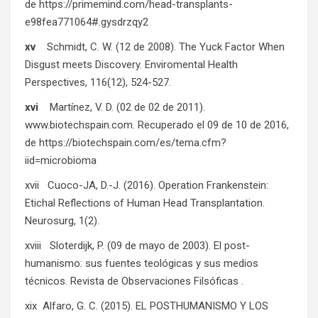
de
https://primemind.com/head-transplants-
e98fea771064#.gysdrzqy2
xv
Schmidt, C. W. (12 de 2008). The Yuck Factor When
Disgust meets Discovery. Enviromental Health
Perspectives, 116(12), 524-527.
xvi
Martínez, V. D. (02 de 02 de 2011).
www.biotechspain.com. Recuperado el 09 de 10 de 2016,
de
https://biotechspain.com/es/tema.cfm?
iid=microbioma
xvii Cuoco-JA, D.-J. (2016). Operation Frankenstein:
Etichal Reflections of Human Head Transplantation.
Neurosurg, 1(2).
xviii Sloterdijk, P. (09 de mayo de 2003). El post-
humanismo: sus fuentes teológicas y sus medios
técnicos. Revista de Observaciones Filsóficas .
xix Alfaro, G. C. (2015). EL POSTHUMANISMO Y LOS