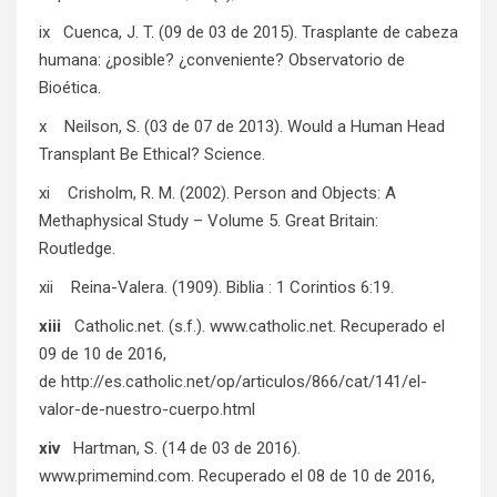
ix Cuenca, J. T. (09 de 03 de 2015). Trasplante de cabeza
humana: ¿posible? ¿conveniente? Observatorio de
Bioética.
x Neilson, S. (03 de 07 de 2013). Would a Human Head
Transplant Be Ethical? Science.
xi Crisholm, R. M. (2002). Person and Objects: A
Methaphysical Study – Volume 5. Great Britain:
Routledge.
xii Reina-Valera. (1909). Biblia : 1 Corintios 6:19.
xiii
Catholic.net. (s.f.). www.catholic.net. Recuperado el
09 de 10 de 2016,
de
http://es.catholic.net/op/articulos/866/cat/141/el-
valor-de-nuestro-cuerpo.html
xiv
Hartman, S. (14 de 03 de 2016).
www.primemind.com. Recuperado el 08 de 10 de 2016,