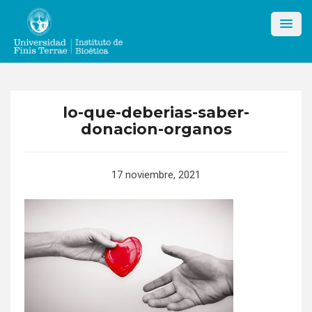
Skip
to
content
lo-que-deberias-saber-
donacion-organos
17 noviembre, 2021