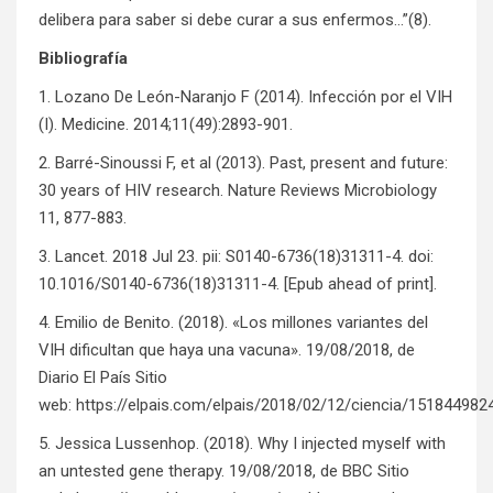
delibera para saber si debe curar a sus enfermos…”(8).
Bibliografía
1. Lozano De León-Naranjo F (2014). Infección por el VIH
(I). Medicine. 2014;11(49):2893-901.
2. Barré-Sinoussi F, et al (2013). Past, present and future:
30 years of HIV research. Nature Reviews Microbiology
11, 877-883.
3. Lancet. 2018 Jul 23. pii: S0140-6736(18)31311-4. doi:
10.1016/S0140-6736(18)31311-4. [Epub ahead of print].
4. Emilio de Benito. (2018). «Los millones variantes del
VIH dificultan que haya una vacuna». 19/08/2018, de
Diario El País Sitio
web:
https://elpais.com/elpais/2018/02/12/ciencia/15184498
5. Jessica Lussenhop. (2018). Why I injected myself with
an untested gene therapy. 19/08/2018, de BBC Sitio