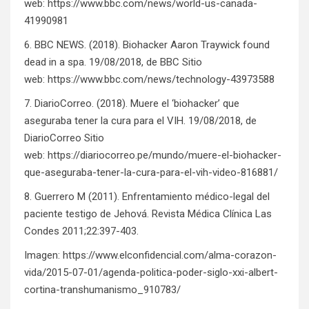
web:
https://www.bbc.com/news/world-us-canada-
41990981
6. BBC NEWS. (2018). Biohacker Aaron Traywick found
dead in a spa. 19/08/2018, de BBC Sitio
web:
https://www.bbc.com/news/technology-43973588
7. DiarioCorreo. (2018). ​Muere el ‘biohacker’ que
aseguraba tener la cura para el VIH. 19/08/2018, de
DiarioCorreo Sitio
web:
https://diariocorreo.pe/mundo/muere-el-biohacker-
que-aseguraba-tener-la-cura-para-el-vih-video-816881/
8. Guerrero M (2011). Enfrentamiento médico-legal del
paciente testigo de Jehová. Revista Médica Clínica Las
Condes 2011;22:397-403.
Imagen:
https://www.elconfidencial.com/alma-corazon-
vida/2015-07-01/agenda-politica-poder-siglo-xxi-albert-
cortina-transhumanismo_910783/