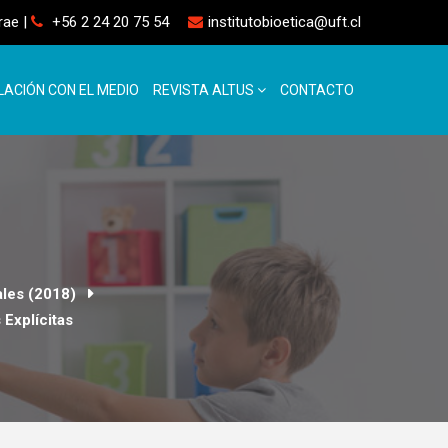
rrae
|
+56 2 24 20 75 54
institutobioetica@uft.cl
LACIÓN CON EL MEDIO
REVISTA ALTUS
CONTACTO
ales (2018)
 Explícitas