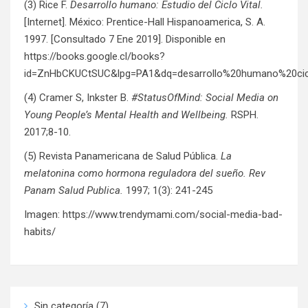
(3) Rice F.
Desarrollo humano: Estudio del Ciclo Vital.
[Internet]. México: Prentice-Hall Hispanoamerica, S. A.
1997. [Consultado 7 Ene 2019]. Disponible en
https://books.google.cl/books?
id=ZnHbCKUCtSUC&lpg=PA1&dq=desarrollo%20humano%20cicl
(4) Cramer S, Inkster B.
#StatusOfMind: Social Media on
Young People’s Mental Health and Wellbeing.
RSPH.
2017;8-10.
(5) Revista Panamericana de Salud Pública.
La
melatonina como hormona reguladora del sueño. Rev
Panam Salud Publica.
1997; 1(3): 241-245
Imagen:
https://www.trendymami.com/social-media-bad-
habits/
Sin categoría
(7)