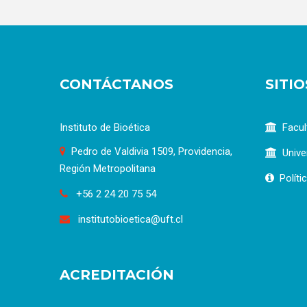
CONTÁCTANOS
SITI
Instituto de Bioética
Facul
Pedro de Valdivia 1509, Providencia,
Unive
Región Metropolitana
Políti
+56 2 24 20 75 54
institutobioetica@uft.cl
ACREDITACIÓN