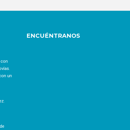
ENCUÉNTRANOS
a con
ovías.
con un
ez.
 de