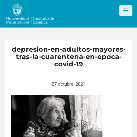
Skip
to
content
depresion-en-adultos-mayores-
tras-la-cuarentena-en-epoca-
covid-19
27 octubre, 2021