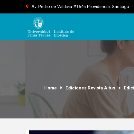
Skip
Av. Pedro de Valdivia #1646 Providencia, Santiago
to
content
Home
Ediciones Revista Altus
Edic