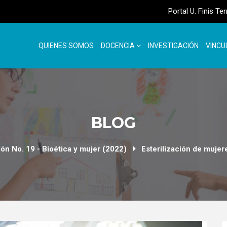
Portal U. Finis Te
QUIENES SOMOS
DOCENCIA
INVESTIGACIÓN
VINCU
BLOG
ión No. 19 - Bioética y mujer (2022)
Esterilización de mujer