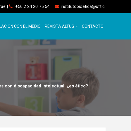
rrae
|
+56 2 24 20 75 54
institutobioetica@uft.cl
LACIÓN CON EL MEDIO
REVISTA ALTUS
CONTACTO
es con discapacidad intelectual: ¿es ético?