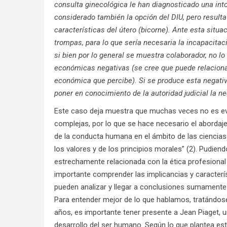
consulta ginecológica le han diagnosticado una int
considerado también la opción del DIU, pero result
características del útero (bicorne). Ante esta situa
trompas, para lo que sería necesaria la incapacitaci
si bien por lo general se muestra colaborador, no l
económicas negativas (se cree que puede relacionar
económica que percibe). Si se produce esta negativa
poner en conocimiento de la autoridad judicial la ne
Este caso deja muestra que muchas veces no es evi
complejas, por lo que se hace necesario el abordaj
de la conducta humana en el ámbito de las ciencias d
los valores y de los principios morales” (2). Pudiend
estrechamente relacionada con la ética profesional 
importante comprender las implicancias y caracterís
pueden analizar y llegar a conclusiones sumamente 
Para entender mejor de lo que hablamos, tratándos
años, es importante tener presente a Jean Piaget, 
desarrollo del ser humano. Según lo que plantea este