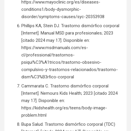
https://www.mayoclinic.org/es/diseases-
conditions1/body-dysmorphic-
disorder/symptoms-causes/syc-20353938
Phillips KA, Stein DJ. Trastorno dismórfico corporal
[Internet]. Manual MSD para profesionales; 2023
[citado 2024 may 17]. Disponible en:
https://www.msdmanuals.com/es-
cl/professional/trastornos-
psiqui%C3%A1tricos/trastorno-obsesivo-
compulsivo-y-trastornos-relacionados/trastorno-
dism%C3%B3rfico-corporal
Cammarata C. Trastorno dismórfico corporal
[Internet]. Nemours Kids Health; 2023 [citado 2024
may 17]. Disponible en:
https://kidshealth.org/es/teens/body-image-
problem.html
Bupa Salud. Trastorno dismórfico corporal (TDC)