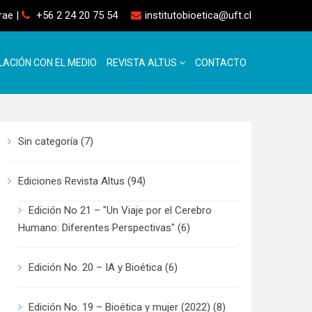
rrae
|
+56 2 24 20 75 54
institutobioetica@uft.cl
LACIÓN CON EL MEDIO
REVISTA ALTUS
CONTACTO
Sin categoría
(7)
Ediciones Revista Altus
(94)
Edición No 21 – "Un Viaje por el Cerebro
Humano: Diferentes Perspectivas"
(6)
Edición No. 20 – IA y Bioética
(6)
Edición No. 19 – Bioética y mujer (2022)
(8)