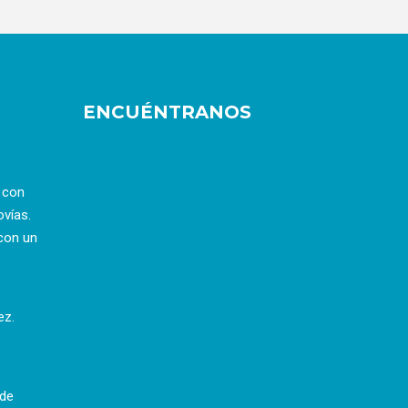
ENCUÉNTRANOS
a con
ovías.
con un
ez.
 de