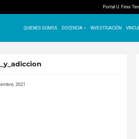
Portal U. Finis Te
QUIENES SOMOS
DOCENCIA
INVESTIGACIÓN
VINCU
_y_adiccion
ciembre, 2021