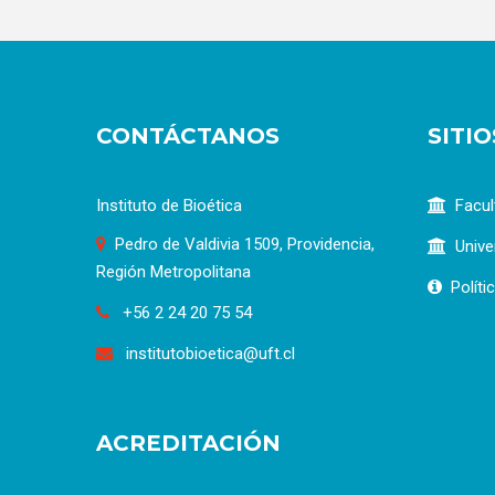
CONTÁCTANOS
SITI
Instituto de Bioética
Facul
Pedro de Valdivia 1509, Providencia,
Unive
Región Metropolitana
Políti
+56 2 24 20 75 54
institutobioetica@uft.cl
ACREDITACIÓN