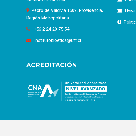
Pedro de Valdivia 1509, Providencia,
Unive
Región Metropolitana
Políti
+56 2 24 20 75 54
institutobioetica@uft.cl
ACREDITACIÓN