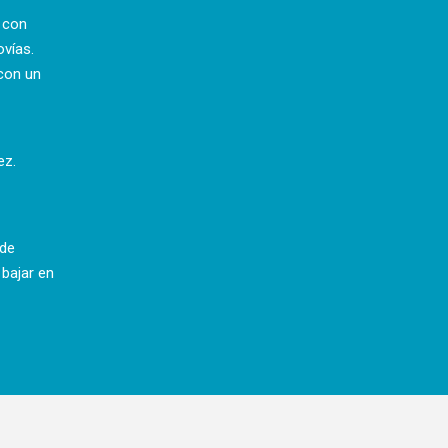
a con
ovías.
con un
ez.
 de
 bajar en