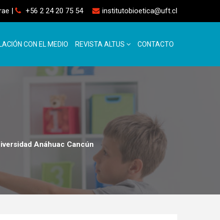
rrae
|
+56 2 24 20 75 54
institutobioetica@uft.cl
LACIÓN CON EL MEDIO
REVISTA ALTUS
CONTACTO
Universidad Anáhuac Cancún