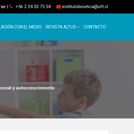
rrae
|
+56 2 24 20 75 54
institutobioetica@uft.cl
LACIÓN CON EL MEDIO
REVISTA ALTUS
CONTACTO
rsonal y autoconocimiento