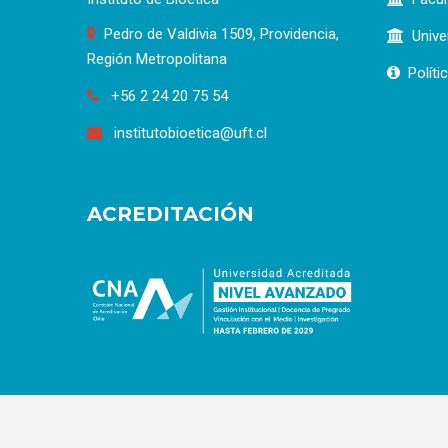
Pedro de Valdivia 1509, Providencia,
Unive
Región Metropolitana
Políti
+56 2 24 20 75 54
institutobioetica@uft.cl
ACREDITACIÓN