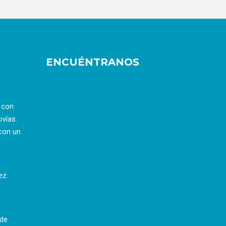
ENCUÉNTRANOS
a con
ovías.
con un
ez.
 de