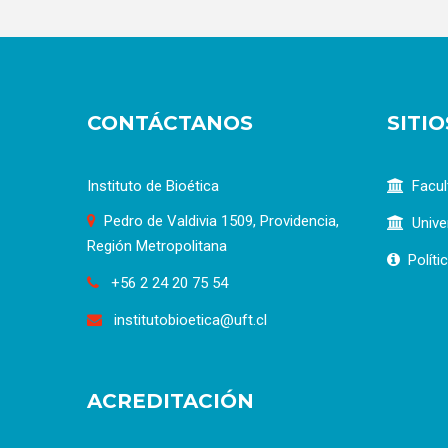
CONTÁCTANOS
SITI
Instituto de Bioética
Facul
Pedro de Valdivia 1509, Providencia,
Unive
Región Metropolitana
Políti
+56 2 24 20 75 54
institutobioetica@uft.cl
ACREDITACIÓN