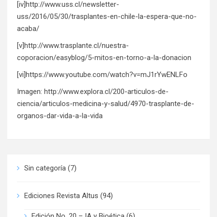
[iv]
http://www.uss.cl/newsletter-
uss/2016/05/30/trasplantes-en-chile-la-espera-que-no-
acaba/
[v]
http://www.trasplante.cl/nuestra-
coporacion/easyblog/5-mitos-en-torno-a-la-donacion
[vi]
https://www.youtube.com/watch?v=mJ1rYwENLFo
Imagen:
http://www.explora.cl/200-articulos-de-
ciencia/articulos-medicina-y-salud/4970-trasplante-de-
organos-dar-vida-a-la-vida
Sin categoría
(7)
Ediciones Revista Altus
(94)
Edición No. 20 – IA y Bioética
(6)