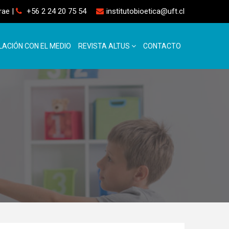
rrae
|
+56 2 24 20 75 54
institutobioetica@uft.cl
LACIÓN CON EL MEDIO
REVISTA ALTUS
CONTACTO